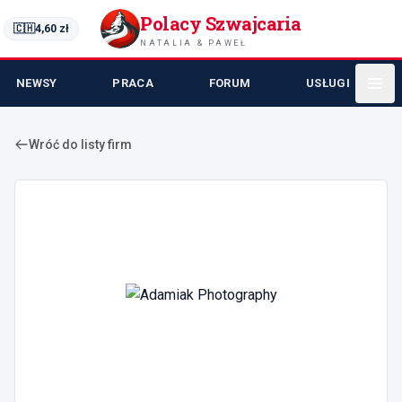
Polacy Szwajcaria
🇨🇭
4,60
zł
NATALIA & PAWEŁ
NEWSY
PRACA
FORUM
USŁUGI
Wróć do listy firm