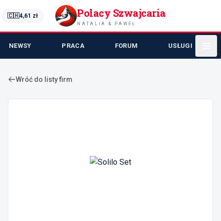
Polacy Szwajcaria
🇨🇭
4,61
zł
NATALIA & PAWEŁ
NEWSY
PRACA
FORUM
USŁUGI
Wróć do listy firm